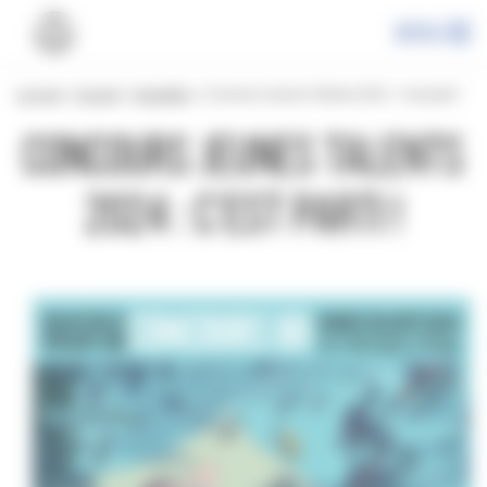
Panneau de gestion des cookies
Menu
Les prix
»
Accueil
»
Actualités
»
Concours Jeunes Talents 2024 : c’est parti !
Concours Jeunes Talents
2024 : c’est parti !