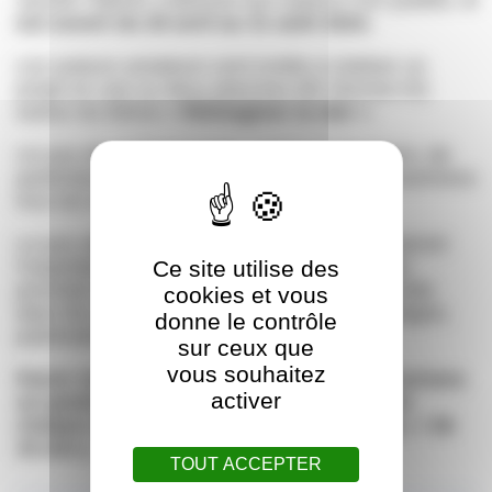
est ouvert du 29 avril au 31 août 2024.
Les auteurs amateurs sont invités à réaliser un
projet en une ou deux planches BD (format A3)
autour du thème
« Réimaginer la mer »
.
Un jury de professionnels, composé d’auteurs, de
partenaires et d’organisateurs du festival, examinera
tous les travaux au mois de septembre.
Le jury sélectionnera 15 projets, qui constitueront
l’exposition Jeunes Talents présentée lors du
Ce site utilise des
prochain festival. Elle partira ensuite en tournée
cookies et vous
dans les agences du Crédit Agricole en Bretagne,
donne le contrôle
partenaire de l’événement, en 2025.
sur ceux que
vous souhaitez
Parmi 15 projets sélectionnés, le jury décernera
activer
un grand prix et nommera un lauréat dans
chaque catégorie ( – de 12 ans, 12/16 ans, + de
16 ans ).
TOUT ACCEPTER