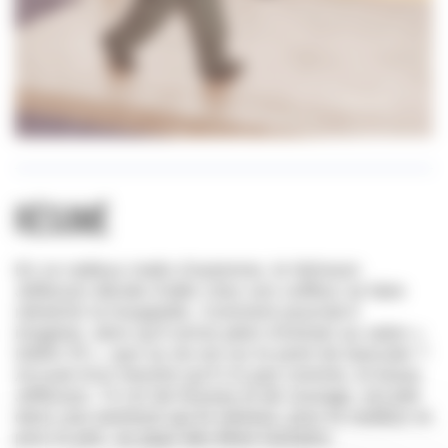
Résumé
En ce radieux matin d’automne, le hérisson
Jefferson décide d’aller chez son coiffeur se faire
rafraîchir la houppette. Comment pourrait-il
imaginer, alors qu’il arrive plein d’entrain au salon «
Défini-Tif », que sa vie est sur le point de basculer ?
Accusé d’un meurtre qu’il n’a pas commis, le brave
Jefferson, 72 cm de frousse et de courage, est jeté
dans une aventure qui le mènera, pour le meilleur et
pour le pire, au pays des êtres humains.