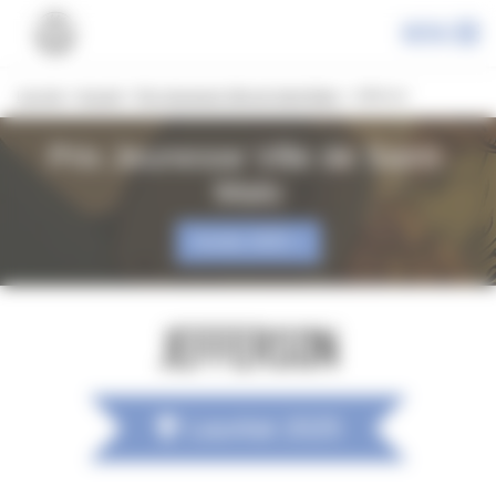
Panneau de gestion des cookies
Menu
Les prix
»
Accueil
»
Prix Jeunesse Ville de Saint-Malo
»
Jefferson
Prix Jeunesse Ville de Saint-
Malo
Année 2025
Jefferson
Lauréat 2025