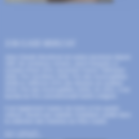
Jean-Claude Mourlevat
Jean-Claude Mourlevat est auteur jeunesse depuis
1997 de nombreux romans, parmi lesquels
Le
combat d’hiver
(Prix Jeunesse France Télévision
2006, Prix Sorcières 2008, Prix des Incorruptibles
2008) et
Jefferson
(Prix des libraires du Québec
2019, Prix des Incorruptibles 2020). En 2021, il est
lauréat du Prix commémoratif Astrid Lindgren.
Il est également l’auteur de
Kolos et les quatre
voleurs
, illustré par Isabelle Chatellard, publié dans
la collection des Histoires du Père Castor.
Source : Gallimard BD
Photo : Chloé Vollmer Lo