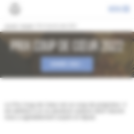
Panneau de gestion des cookies
Menu
Les prix
»
Accueil
»
Prix Coup de cœur 2022
Prix Coup de cœur 2022
ANNÉE 2022
Le Prix Coup de Cœur est un coup de projecteur. Il
est attribué à un ou plusieurs auteurs dont l’œuvre
nous a agréablement surpris et réjouit.