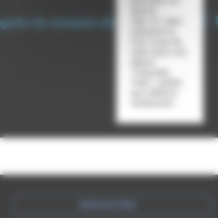
Bruxelles en
Bande…
Alex W. Inker
remporte le
Prix Coup de
2022 pour son
album
"Colorado
Train", publié
aux éditions
Sarbacane.
ESPACE PRO