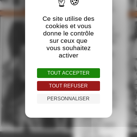
projecteur. Il
est attribué à
un ou
Ce site utilise des
plusieurs
cookies et vous
auteurs dont
donne le contrôle
l’œuvre nous a
sur ceux que
agréablement
vous souhaitez
surpris et
réjouit. Cette
activer
année, le
festival
TOUT ACCEPTER
récompense
l’album
TOUT REFUSER
Colorado
Train, de Alex
PERSONNALISER
W.Inker. ALEX
W. INKER est
diplômé en
2006 de
l’Institut Saint-
Luc de