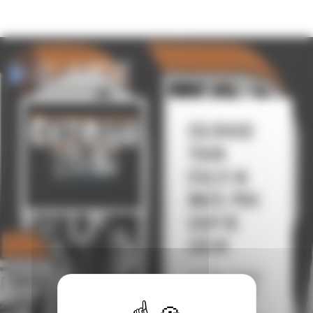
Le lauréat
Colorado
Train
d’Alex W.
Inker, prix
Coup de
Coeur
Le Prix Coup
de Cœur est
un coup de