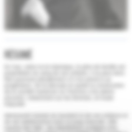
Résumé
En Iran, selon la loi islamique, le père de famille est
propriétaire du sang de ses enfants, il ne peut donc
être poursuivi pénalement s’il s’en prend à sa
progéniture. De là découle en partie la construction
de la société iranienne où l’homme a les pleins
pouvoirs, notamment sur les femmes, en toute
impunité.
Mansoureh Kamari se souvient ici de son enfance et
de son adolescence sous ce joug masculin. Elle
expose des faits : les interdictions multiples (rire,