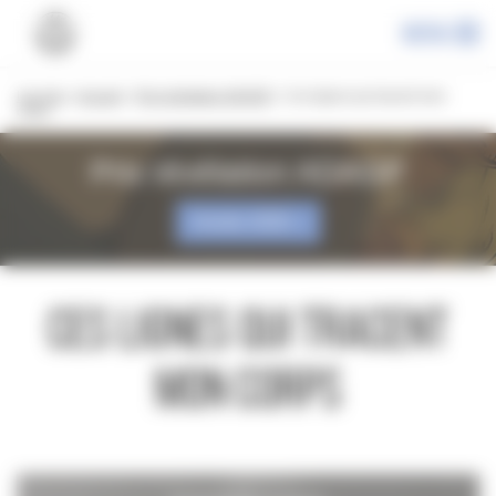
Panneau de gestion des cookies
Menu
Les prix
»
Accueil
»
Prix révélation ADAGP
»
Ces lignes qui tracent mon
corps
Prix révélation ADAGP
Année 2026
Ces lignes qui tracent
mon corps