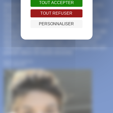
TOUT ACCEPTER
Mansoureh Kamari est née et a grandi à Téhéran,
en Iran. Elle y a obtenu son diplôme en dessin
TOUT REFUSER
industriel mais a toujours été passionnée par le
cinéma d’animation. Après son arrivée en France en
PERSONNALISER
2011, elle a poursuivi ses études en cinéma
d’animation aux Gobelins à Paris. Depuis 2015 elle
travaille pour les studios d’animation en tant que
dessinatrice des personnages, en France et à
l’étranger.
Les lignes qui tracent mon corps
est son
premier album de bande dessinée.
Source : éd. Casterman
Photo : Booknode