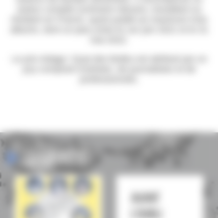
auteur complet (scénario+dessin), travaillant ou
résidant en France, ayant publié au maximum trois
albums, dont un paru entre le 1er juin 2021 et le 31
mai 2022.
Le prix Adagp / Quai des Bulles est attribué par un
jury composé d’artistes, de journalistes et de
professionnels.
Le lauréat
Avant
l’oubli