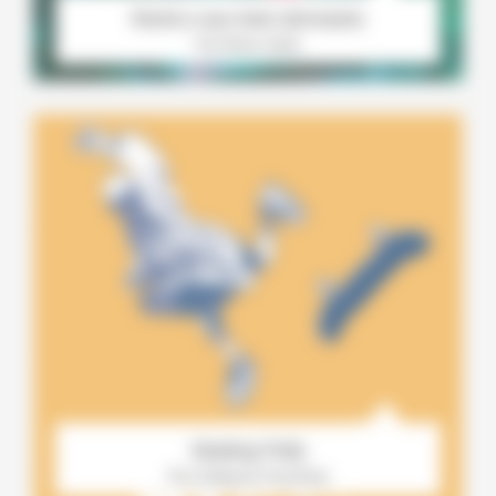
René.e aux bois dormants
Par Elene Usdin
Skating Polly
Par Guillaume Penchinat