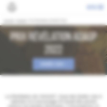
Panneau de gestion des cookies
Menu
Les prix
»
Accueil
»
Prix Révélation ADAGP 2022
Prix Révélation ADAGP
2022
ANNÉE 2022
La Révélation de l’ADAGP / Quai des Bulles vise à
valoriser et à encourager le travail des jeunes
auteurs de bandes dessinées. Il récompense un