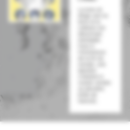
La lune se
dirige vers la
terre et la
collision est
désormais
inévitable.
Face à
l’imminence
de la fin du
monde, une
épicière
s’obstine à
vouloir vendre
sa dernière
boîte de
haricots.