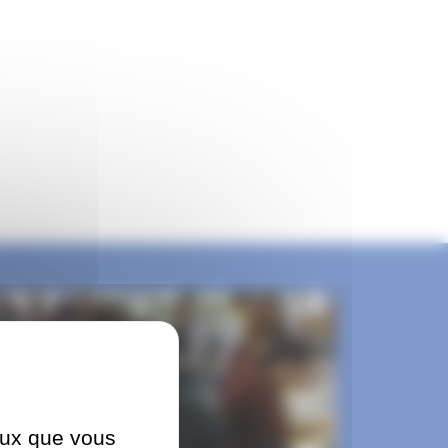
ceux que vous