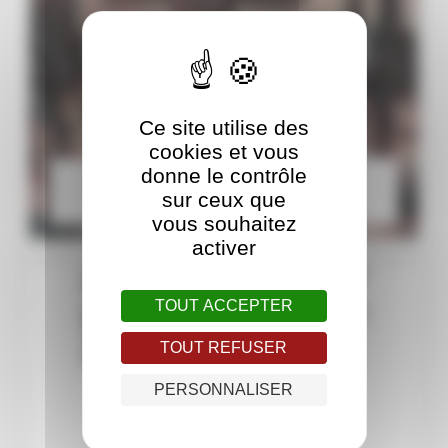
Ce site utilise des
cookies et vous
donne le contrôle
La favorite
sur ceux que
Par Matthias Lehmann
vous souhaitez
activer
TOUT ACCEPTER
TOUT REFUSER
PERSONNALISER