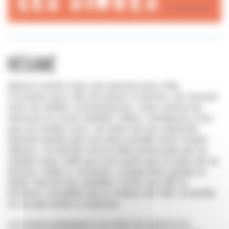
Résumé
Manon revient chez ses parents pour l’été,
l’occasion pour elle de passer le permis, de renouer
avec de vieilles connaissances, mais surtout de
retrouver le cocon familial. Hélas, l’ambiance n’est
pas au rendez-vous. Sa mère est aux abonnés
absents tandis que son père semble avoir l’esprit
ailleurs. Ce dernier est en effet préoccupé par sa
relation avec celle qui n’est autre que la sœur de sa
femme. Celle-ci, enceinte, compte bien garder le
bébé, fruit de leur adultère. Entre non-dits et
tensions, accablée par la chaleur de l’été, la famille
ne va pas tarder à exploser.
Un roman graphique à la mise en scène et à