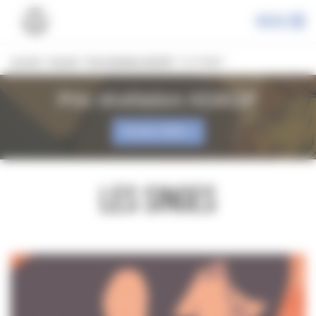
Panneau de gestion des cookies
Menu
Les prix
»
Accueil
»
Prix révélation ADAGP
»
Les singes
Prix révélation ADAGP
Année 2026
Les singes