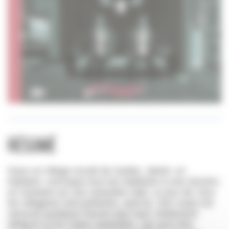
Résumé
Dans un village reculé de Suède, Jakob, un
habitant, convoque tous les habitants à une réunion,
en insistant sur son caractère vital. Le jour dit, tous
les villageois sont présents, sauf lui. Son corps est
retrouvé quelques heures plus tard, totalement
défiguré et les mains amputées. Qui peut être