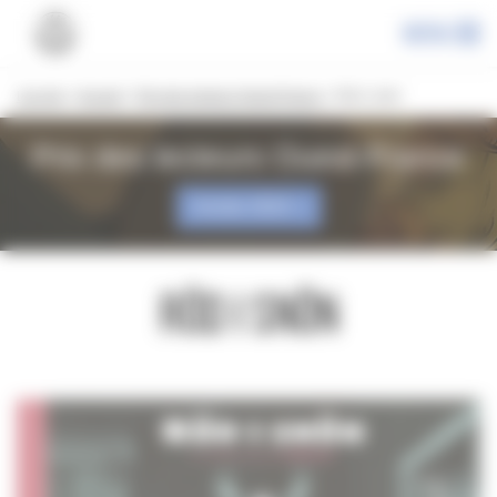
Panneau de gestion des cookies
Menu
Les prix
»
Accueil
»
Prix des lecteurs Ouest-France
»
Röd i snön
Prix des lecteurs Ouest-France
Année 2024
Röd i snön